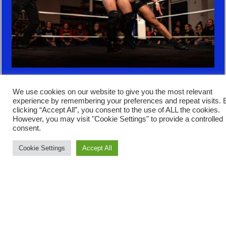
Good Old Quality
We use cookies on our website to give you the most relevant
experience by remembering your preferences and repeat visits. 
Catch seit 2001
clicking “Accept All”, you consent to the use of ALL the cookies.
However, you may visit "Cookie Settings" to provide a controlled
consent.
Seit fast
zwei
Jahrzehnten verbinden wir
Cookie Settings
Accept All
das Beste aus beiden Welten –
klassisches Ringen und zeitgenössisches
Wrestling. Wir haben regelmäßig die
besten Kämpfer Deutschlands in
unserem Ring und lassen Hannover
beben. Dazu kommen internationale