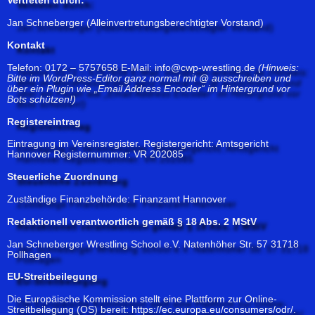
Vertreten durch:
Jan Schneberger (Alleinvertretungsberechtigter Vorstand)
Kontakt
Telefon: 0172 – 5757658 E-Mail: info@cwp-wrestling.de
(Hinweis:
Bitte im WordPress-Editor ganz normal mit @ ausschreiben und
über ein Plugin wie „Email Address Encoder“ im Hintergrund vor
Bots schützen!)
Registereintrag
Eintragung im Vereinsregister. Registergericht: Amtsgericht
Hannover Registernummer: VR 202085
Steuerliche Zuordnung
Zuständige Finanzbehörde: Finanzamt Hannover
Redaktionell verantwortlich gemäß § 18 Abs. 2 MStV
Jan Schneberger Wrestling School e.V. Natenhöher Str. 57 31718
Pollhagen
EU-Streitbeilegung
Die Europäische Kommission stellt eine Plattform zur Online-
Streitbeilegung (OS) bereit:
https://ec.europa.eu/consumers/odr/
.