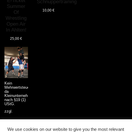
E-Ticket
Schnuppertraining
Summer
10,00
€
Of
Wrestling
Open Air
In Ahlten!
25,00
€
Kein
Mehrwertsteuerausweis,
da
Kleinunternehmer
nach §19 (1)
UStG.
zzgl.
Versandkosten
Seminar –
We use cookies on our website to give you the most relevant
Einzeltraining