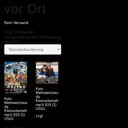
vor Ort
Kein Versand
Start
/ Produkt-
Versandklassen / Abholung
vor Ort
Kein
Mehrwertsteuerausweis,
da
Kein
Kleinunternehmer
Mehrwertsteuerausweis,
nach §19 (1)
da
UStG.
Kleinunternehmer
nach §19 (1)
zzgl.
UStG.
Versandkosten