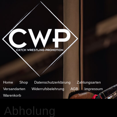
Skip
to
content
Home
Shop
Datenschutzerklärung
Zahlungsarten
Versandarten
Widerrufsbelehrung
AGB
Impressum
Warenkorb
Abholung