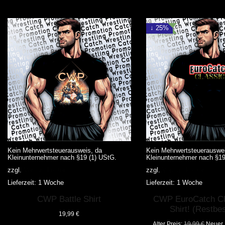
↓ 25%
Kein Mehrwertsteuerausweis, da
Kein Mehrwertsteuerauswei
Kleinunternehmer nach §19 (1) UStG.
Kleinunternehmer nach §19
zzgl.
Versandkosten
zzgl.
Versandkosten
Lieferzeit:
1 Woche
Lieferzeit:
1 Woche
Dieses
Dieses
CWP Battle Shirt
CWP EuroCatch Cla
Produkt
Produkt
weist
weist
Shirt! (Restbe
19,99
€
mehrere
mehrere
Varianten
Varianten
Ursprü
Alter Preis:
19,99
€
Neuer 