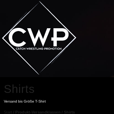
Skip
to
content
Shirts
Versand bis Größe T-Shirt
Start
/ Produkt-Versandklassen / Shirts