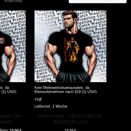
angezeigt
s, da
Kein Mehrwertsteuerausweis, da
 (1) UStG.
Kleinunternehmer nach §19 (1) UStG.
zzgl.
Versandkosten
Lieferzeit:
1 Woche
Dieses
ssic Ltd.
Grave Artist – HEAVY METAL
Produkt
weist
stand)
WARRIOR Shirt
mehrere
Varianten
nglicher
Aktueller
Preis:
15,00
€
19,99
€