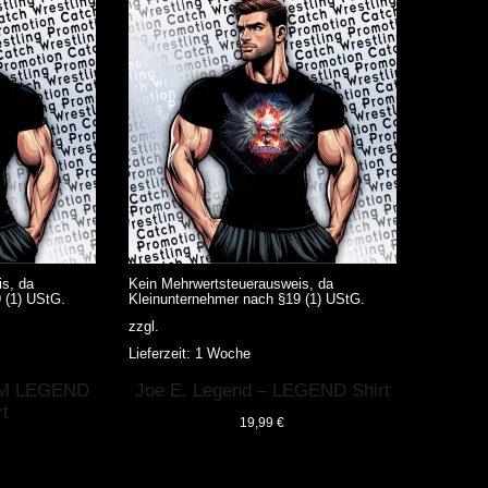
auf.
Die
Optionen
können
auf
der
Produktseite
gewählt
werden
s, da
Kein Mehrwertsteuerausweis, da
 (1) UStG.
Kleinunternehmer nach §19 (1) UStG.
zzgl.
Versandkosten
Lieferzeit:
1 Woche
Dieses
 AM LEGEND
Joe E. Legend – LEGEND Shirt
Produkt
weist
rt
19,99
€
mehrere
Varianten
auf.
Die