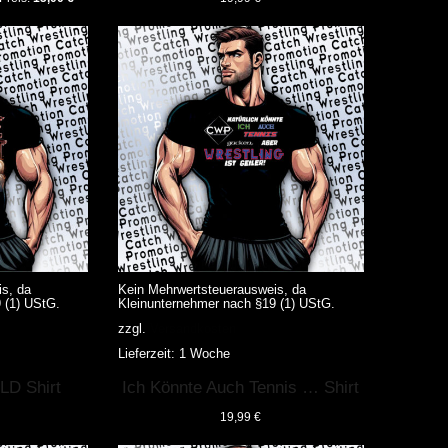
Preis
auf.
ist:
Die
€
15,00 €.
Optionen
können
auf
der
Produktseite
gewählt
werden
s, da
Kein Mehrwertsteuerausweis, da
 (1) UStG.
Kleinunternehmer nach §19 (1) UStG.
zzgl.
Versandkosten
Lieferzeit:
1 Woche
Dieses
LD Shirt
Ich Könnte Auch Tennis … Shirt
Produkt
weist
19,99
€
mehrere
Varianten