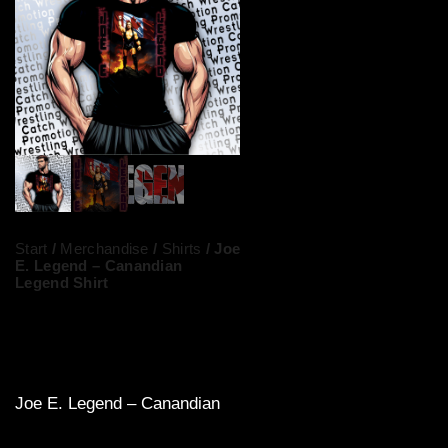
Start
/
Merchandise
/
Shirts
/ Joe
E. Legend – Canandian
Legend Shirt
Joe E. Legend – Canandian