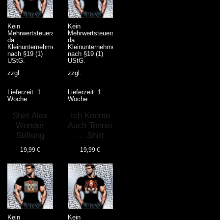
Kein
Kein
Mehrwertsteuerausweis,
Mehrwertsteuerausweis,
da
da
Kleinunternehmer
Kleinunternehmer
nach §19 (1)
nach §19 (1)
UStG.
UStG.
zzgl.
zzgl.
Versandkosten
Versandkosten
Lieferzeit:
1
Lieferzeit:
1
Woche
Woche
Shirt Alex
Ich Könnte
Wonder
Auch Tennis
Stiftung
… Shirt
19,99
€
19,99
€
Kein
Kein